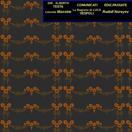
DIR.
ALBERTO
COMUNICATI
EDIZ.PASSATE
TESTA
La Stagione di LUCA
Massine
Rudolf
Nureyev
Léonide
VESPOLI