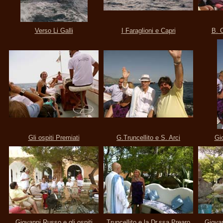
Verso Li Galli
I Faraglioni e Capri
B. 
Gli ospiti Premiati
G.Truncellito e S. Arci
Gio
Giovanni Russo e gli ospiti
Truncellito e la Dr.ssa Prearo
Giovan